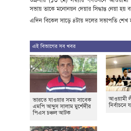
শুক্রবার (১৩ মে) সন্ধ্যায় গণভবনে আওয়ামী
সভায় তাকে মনোনয়ন দেয়ার সিদ্ধান্ত নেয়া হয় ব
এদিন বিকেল সাড়ে ৪টায় দলের সভাপতি শেখ হা
এই বিভাগের সব খবর
আওয়ামী ল
ভারতে যাওয়ার সময় সাবেক
নির্বাচনে 
এমপি আব্দুস সালাম মুর্শেদীর
পিএস চঞ্চল আটক