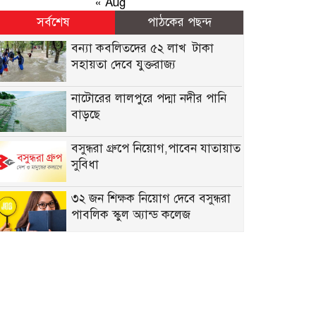
« Aug
সর্বশেষ
পাঠকের পছন্দ
বন্যা কব‌লিতদের ৫২ লাখ টাকা
সহায়তা দেবে যুক্তরাজ্য
নাটোরের লালপুরে পদ্মা নদীর পানি
বাড়ছে
বসুন্ধরা গ্রুপে নিয়োগ,পাবেন যাতায়াত
সুবিধা
৩২ জন শিক্ষক নিয়োগ দেবে বসুন্ধরা
পাবলিক স্কুল অ্যান্ড কলেজ
নিয়োগ দেবে সেভ দ্য চিলড্রেন, কর্মস্থল
ঢাকা
একাধিক জনবল নেবে ব্র্যাক এনজিও