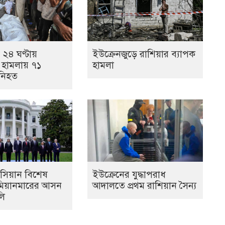
২৪ ঘণ্টায়
ইউক্রেনজুড়ে রাশিয়ার ব্যাপক
 হামলায় ৭১
হামলা
 নিহত
র-আসিয়ান বিশেষ
ইউক্রেনের যুদ্ধাপরাধ
 মিয়ানমারের আসন
আদালতে প্রথম রাশিয়ান সৈন্য
লি