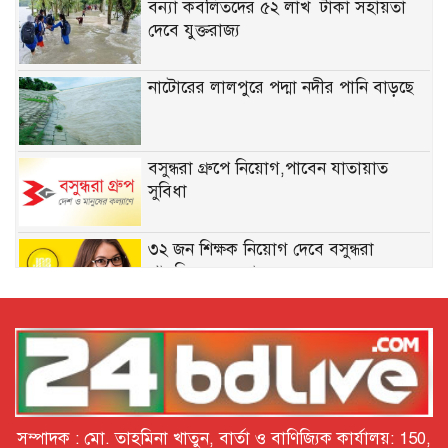
বন্যা কব‌লিতদের ৫২ লাখ টাকা সহায়তা
দেবে যুক্তরাজ্য
নাটোরের লালপুরে পদ্মা নদীর পানি বাড়ছে
বসুন্ধরা গ্রুপে নিয়োগ,পাবেন যাতায়াত
সুবিধা
৩২ জন শিক্ষক নিয়োগ দেবে বসুন্ধরা
পাবলিক স্কুল অ্যান্ড কলেজ
নিয়োগ দেবে সেভ দ্য চিলড্রেন, কর্মস্থল ঢাকা
একাধিক জনবল নেবে ব্র্যাক এনজিও
সম্পাদক : মো. তাহমিনা খাতুন, বার্তা ও বাণিজ্যিক কার্যালয়: 150,