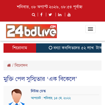
শনিবার, ০৮ অগাস্ট ২০২৬, ০৮:৫৪ পূর্বাহ্ন
Toggle
navigat
শিরোনাম
বন্যা কব‌লিতদের ৫২ লাখ টাকা সহায়
/
বিনোদন
মুক্তি পেল সুস্মিতার ‘এক বিকেলে’
নিউজ ডেস্ক
আপডেট : শনিবার, ১৪ মে, ২০২২