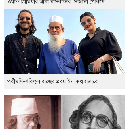
ওয়ার্ল্ড প্রিমিয়ার আনা নাসরীনের ‘সীমানা পেরিয়ে
পরীমণি-শরিফুল রাজের প্রথম ঈদ কক্সবাজারে