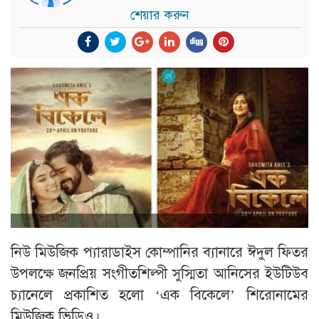
শেয়ার করুন
নিউ মিউজিক প্যারাডাইস কোম্পানির ব্যানারে ঈদুল ফিতর
উপলক্ষে জনপ্রিয় সংগীতশিল্পী সুস্মিতা আনিসের ইউটিউব
চ্যানেলে প্রকাশিত হলো ‘এক বিকেলে’ শিরোনামের
মিউজিক ভিডিও।