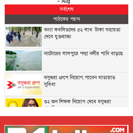
« Aug
সর্বশেষ
পাঠকের পছন্দ
বন্যা কব‌লিতদের ৫২ লাখ টাকা সহায়তা
দেবে যুক্তরাজ্য
নাটোরের লালপুরে পদ্মা নদীর পানি বাড়ছে
বসুন্ধরা গ্রুপে নিয়োগ,পাবেন যাতায়াত
সুবিধা
৩২ জন শিক্ষক নিয়োগ দেবে বসুন্ধরা
পাবলিক স্কুল অ্যান্ড কলেজ
নিয়োগ দেবে সেভ দ্য চিলড্রেন, কর্মস্থল ঢাকা