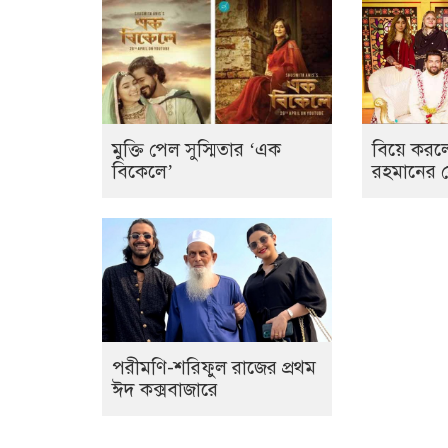
মুক্তি পেল সুস্মিতার ‘এক
বিয়ে করল
বিকেলে’
রহমানের 
পরীমণি-শরিফুল রাজের প্রথম
ঈদ কক্সবাজারে