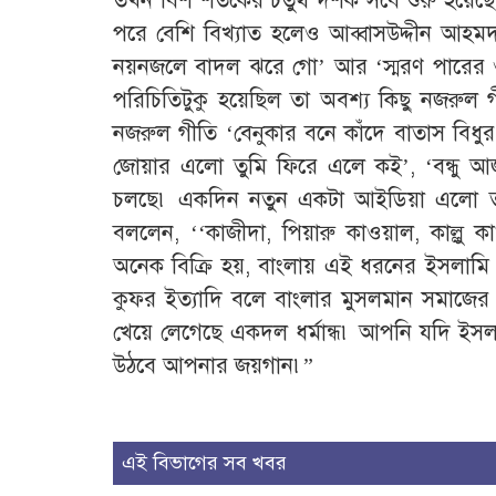
তখন বিশ শতকের চতুর্থ দশক সবে শুরু হয়েছে৷
পরে বেশি বিখ্যাত হলেও আব্বাসউদ্দীন আহ
নয়নজলে বাদল ঝরে গো’ আর ‘স্মরণ পারের ওগো 
পরিচিতিটুকু হয়েছিল তা অবশ্য কিছু নজরুল গ
নজরুল গীতি ‘বেনুকার বনে কাঁদে বাতাস বিধ
জোয়ার এলো তুমি ফিরে এলে কই’, ‘বন্ধু
চলছে৷ একদিন নতুন একটা আইডিয়া এলো তর
বললেন, ‘‘কাজীদা, পিয়ারু কাওয়াল, কাল্লু ক
অনেক বিক্রি হয়, বাংলায় এই ধরনের ইসলাম
কুফর ইত্যাদি বলে বাংলার মুসলমান সমাজে
খেয়ে লেগেছে একদল ধর্মান্ধ৷ আপনি যদি ই
উঠবে আপনার জয়গান৷”
এই বিভাগের সব খবর