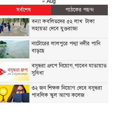
« Aug
সর্বশেষ
পাঠকের পছন্দ
বন্যা কব‌লিতদের ৫২ লাখ টাকা
সহায়তা দেবে যুক্তরাজ্য
নাটোরের লালপুরে পদ্মা নদীর পানি
বাড়ছে
বসুন্ধরা গ্রুপে নিয়োগ,পাবেন যাতায়াত
সুবিধা
৩২ জন শিক্ষক নিয়োগ দেবে বসুন্ধরা
পাবলিক স্কুল অ্যান্ড কলেজ
নিয়োগ দেবে সেভ দ্য চিলড্রেন, কর্মস্থল
ঢাকা
একাধিক জনবল নেবে ব্র্যাক এনজিও