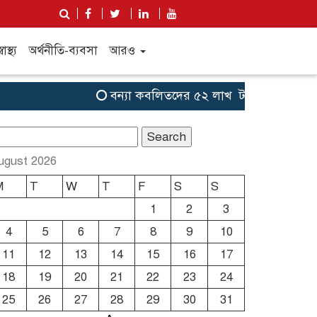
্বাস্থ্য
অর্থনীতি-ব্যবসা
আরও
বন্যা কব‌লিতদের ৫২ লাখ টাকা সহায়তা দেবে যু
earch
r:
ugust 2026
M
T
W
T
F
S
S
1
2
3
4
5
6
7
8
9
10
11
12
13
14
15
16
17
18
19
20
21
22
23
24
25
26
27
28
29
30
31