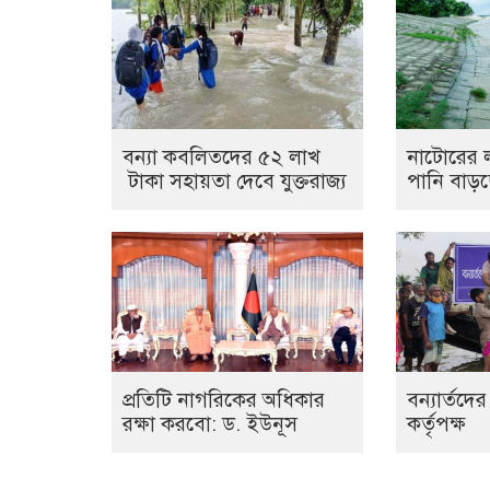
বন্যা কব‌লিতদের ৫২ লাখ
নাটোরের ল
টাকা সহায়তা দেবে যুক্তরাজ্য
পানি বাড়
প্রতিটি নাগরিকের অধিকার
বন্যার্তদে
রক্ষা করবো: ড. ইউনূস
কর্তৃপক্ষ