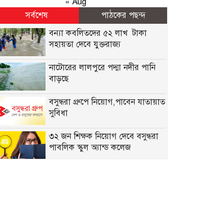
« Aug
সর্বশেষ
পাঠকের পছন্দ
বন্যা কব‌লিতদের ৫২ লাখ টাকা
সহায়তা দেবে যুক্তরাজ্য
নাটোরের লালপুরে পদ্মা নদীর পানি
বাড়ছে
বসুন্ধরা গ্রুপে নিয়োগ,পাবেন যাতায়াত
সুবিধা
৩২ জন শিক্ষক নিয়োগ দেবে বসুন্ধরা
পাবলিক স্কুল অ্যান্ড কলেজ
নিয়োগ দেবে সেভ দ্য চিলড্রেন, কর্মস্থল
ঢাকা
একাধিক জনবল নেবে ব্র্যাক এনজিও