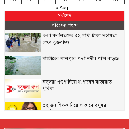
« Aug
সর্বশেষ
পাঠকের পছন্দ
বন্যা কব‌লিতদের ৫২ লাখ টাকা সহায়তা
দেবে যুক্তরাজ্য
নাটোরের লালপুরে পদ্মা নদীর পানি বাড়ছে
বসুন্ধরা গ্রুপে নিয়োগ,পাবেন যাতায়াত
সুবিধা
৩২ জন শিক্ষক নিয়োগ দেবে বসুন্ধরা
পাবলিক স্কুল অ্যান্ড কলেজ
নিয়োগ দেবে সেভ দ্য চিলড্রেন, কর্মস্থল ঢাকা