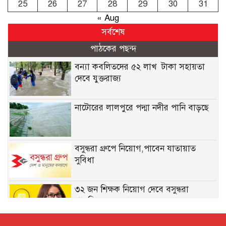
25
26
27
28
29
30
31
« Aug
সর্বশেষ
পাঠকের পছন্দ
বন্যা কব‌লিতদের ৫২ লাখ টাকা সহায়তা
দেবে যুক্তরাজ্য
নাটোরের লালপুরে পদ্মা নদীর পানি বাড়ছে
বসুন্ধরা গ্রুপে নিয়োগ,পাবেন যাতায়াত
সুবিধা
৩২ জন শিক্ষক নিয়োগ দেবে বসুন্ধরা
পাবলিক স্কুল অ্যান্ড কলেজ