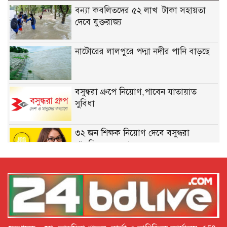
বন্যা কব‌লিতদের ৫২ লাখ টাকা সহায়তা
দেবে যুক্তরাজ্য
নাটোরের লালপুরে পদ্মা নদীর পানি বাড়ছে
বসুন্ধরা গ্রুপে নিয়োগ,পাবেন যাতায়াত
সুবিধা
৩২ জন শিক্ষক নিয়োগ দেবে বসুন্ধরা
পাবলিক স্কুল অ্যান্ড কলেজ
নিয়োগ দেবে সেভ দ্য চিলড্রেন, কর্মস্থল ঢাকা
একাধিক জনবল নেবে ব্র্যাক এনজিও