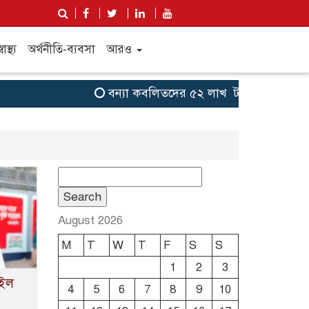
্বাস্থ্য
অর্থনীতি-ব্যবসা
আরও
বন্যা কব‌লিতদের ৫২ লাখ টাকা সহায়তা দেবে 
Search
for:
August 2026
M
T
W
T
F
S
S
1
2
3
াইল
4
5
6
7
8
9
10