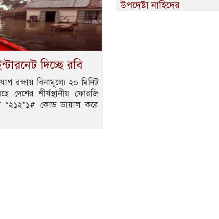
উপদেষ্টা নাহিদের
ন্টারনেট দিচ্ছে রবি
গ রক্ষায় বিনামূল্যে ২০ মিনিট
ে দেশের শীর্ষস্থানীয় ফোরজি
রা *২১২*১# কোড ডায়াল করে