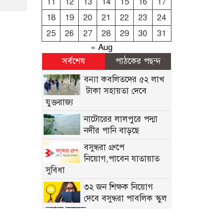
11
12
13
14
15
16
17
18
19
20
21
22
23
24
25
26
27
28
29
30
31
« Aug
সর্বশেষ
পাঠকের পছন্দ
বন্যা কব‌লিতদের ৫২ লাখ
টাকা সহায়তা দেবে
যুক্তরাজ্য
নাটোরের লালপুরে পদ্মা
নদীর পানি বাড়ছে
বসুন্ধরা গ্রুপে
নিয়োগ,পাবেন যাতায়াত
সুবিধা
৩২ জন শিক্ষক নিয়োগ
দেবে বসুন্ধরা পাবলিক স্কুল
অ্যান্ড কলেজ