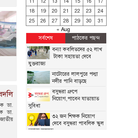
11
12
13
14
15
16
17
18
19
20
21
22
23
24
25
26
27
28
29
30
31
« Aug
সর্বশেষ
পাঠকের পছন্দ
বন্যা কব‌লিতদের ৫২ লাখ
টাকা সহায়তা দেবে
যুক্তরাজ্য
নাটোরের লালপুরে পদ্মা
নদীর পানি বাড়ছে
বসুন্ধরা গ্রুপে
 বদলি
নিয়োগ,পাবেন যাতায়াত
পক ডা.
সুবিধা
পক ডা.
৩২ জন শিক্ষক নিয়োগ
জাতীয়
দেবে বসুন্ধরা পাবলিক স্কুল
অ্যান্ড কলেজ