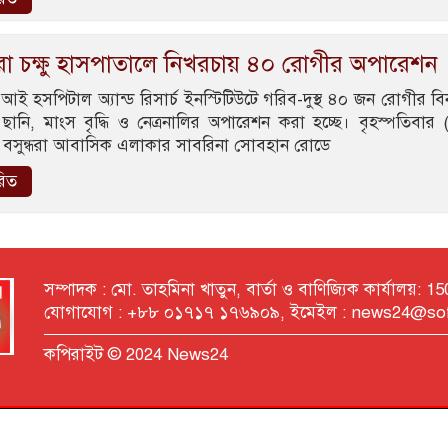
ধরা চক্ষু হাসপাতালে নিখরচায় ৪০ রোগীর অপারেশন
া আই হসপিটাল অ্যান্ড রিসার্চ ইনস্টিটিউটে গরিব-দুস্থ ৪০ জন রোগীর বিন
ছানি, মাংস বৃদ্ধি ও নেত্রনালির অপারেশন করা হচ্ছে। বৃহস্পতিবার 
 বসুন্ধরা আবাসিক এলাকার সাবরিনা সোবহান রোডে
রিত
সম্পাদক : মো. তাহমিনা খাতুন, বার্তা ও বাণিজ্যিক কার্যালয়: 
যোগাযোগ : +৮৮ ০১৭১৭ ১৭৬৯০৯, ইমেইল : news24@so
কপিরাইট © 2024 News24
Developed by