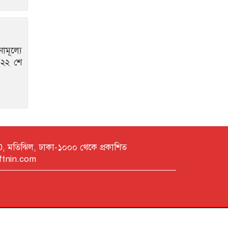
নিয়োগ দেবে সেভ দ্য
চিলড্রেন, কর্মস্থল ঢাকা
একাধিক জনবল নেবে
ব্র্যাক এনজিও
ামূল্যে
(২২ শে
একাধিক জনবল নেবে
স্কয়ার গ্রুপ
সালাম সবার প্রতি শান্তির
বার্তা
যেসব কারণে বিয়েতে
অভিভাবকের অনুমতি জরুরি
150, মতিঝিল, ঢাকা-১০০০ থেকে প্রকাশিত
রসিকতায়ও মিথ্যা নয়
ftnin.com