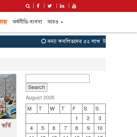
্বাস্থ্য
অর্থনীতি-ব্যবসা
আরও
বন্যা কব‌লিতদের ৫২ লাখ টাকা সহায়তা দেবে যু
Search
for:
August 2026
M
T
W
T
F
S
S
1
2
3
 ভর্তি
4
5
6
7
8
9
10