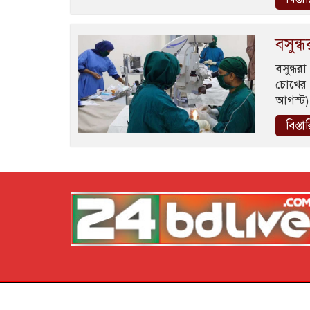
বসুন্
বসুন্ধর
চোখের 
আগস্ট)
বিস্তা